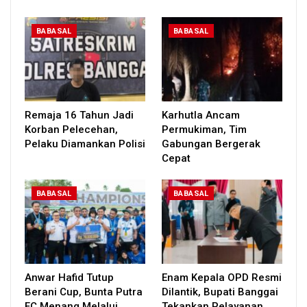
BABASAL
BABASAL
Remaja 16 Tahun Jadi
Karhutla Ancam
Korban Pelecehan,
Permukiman, Tim
Pelaku Diamankan Polisi
Gabungan Bergerak
Cepat
BABASAL
BABASAL
Anwar Hafid Tutup
Enam Kepala OPD Resmi
Berani Cup, Bunta Putra
Dilantik, Bupati Banggai
FC Menang Melalui
Tekankan Pelayanan