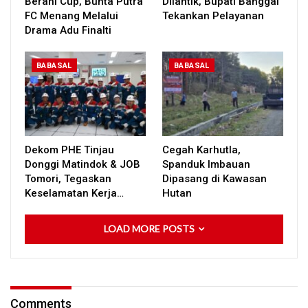
Berani Cup, Bunta Putra
Dilantik, Bupati Banggai
FC Menang Melalui
Tekankan Pelayanan
Drama Adu Finalti
BABASAL
BABASAL
Dekom PHE Tinjau
Cegah Karhutla,
Donggi Matindok & JOB
Spanduk Imbauan
Tomori, Tegaskan
Dipasang di Kawasan
Keselamatan Kerja…
Hutan
LOAD MORE POSTS
Comments