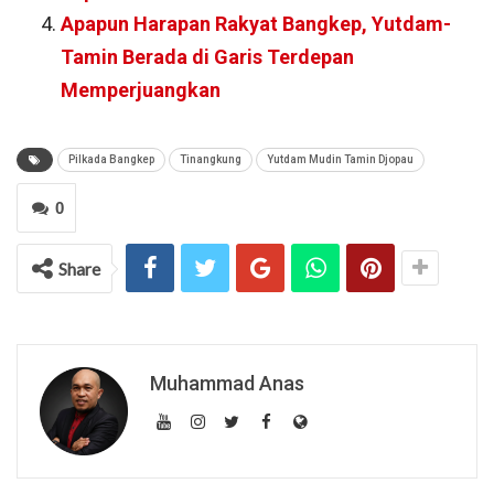
Apapun Harapan Rakyat Bangkep, Yutdam-
Tamin Berada di Garis Terdepan
Memperjuangkan
Pilkada Bangkep
Tinangkung
Yutdam Mudin Tamin Djopau
0
Share
Muhammad Anas