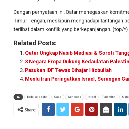
Dengan pernyataan ini, Qatar menegaskan komitm
Timur Tengah, meskipun menghadapi tantangan be
terlibat dalam konflik yang berkepanjangan. (top/*)
Related Posts:
Qatar Ungkap Nasib Mediasi & Soroti Tang
3 Negara Eropa Dukung Kedaulatan Palesti
Pasukan IDF Tewas Dihajar Hizbullah
Menlu Iran Peringatkan Israel, Serangan Ga
badai al-aqsha
Gaza
Genosida
Israel
Palestina
Qata
Share