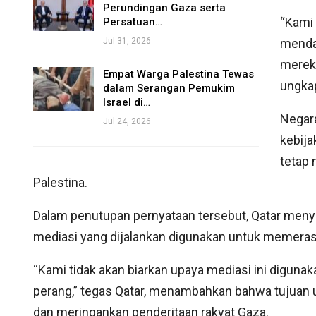
Perundingan Gaza serta
“Kami
Persatuan…
Jul 31, 2026
menda
mereka
Empat Warga Palestina Tewas
ungkap
dalam Serangan Pemukim
Israel di…
Negar
Jul 24, 2026
kebija
tetap 
Palestina.
Dalam penutupan pernyataan tersebut, Qatar meny
mediasi yang dijalankan digunakan untuk memeras
“Kami tidak akan biarkan upaya mediasi ini diguna
perang,” tegas Qatar, menambahkan bahwa tujuan u
dan meringankan penderitaan rakyat Gaza.