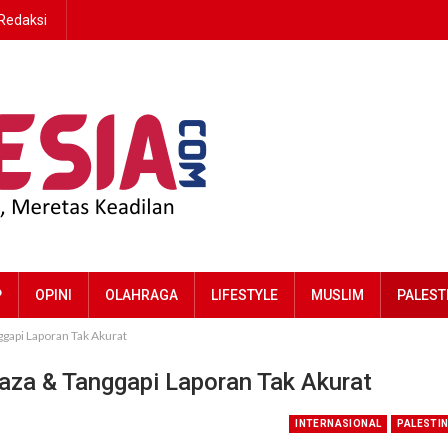
Redaksi
P
OPINI
OLAHRAGA
LIFESTYLE
MUSLIM
PALEST
gapi Laporan Tak Akurat
za & Tanggapi Laporan Tak Akurat
INTERNASIONAL
PALESTI