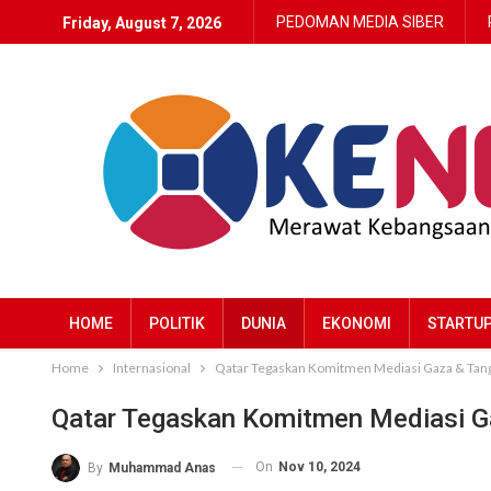
PEDOMAN MEDIA SIBER
Friday, August 7, 2026
HOME
POLITIK
DUNIA
EKONOMI
STARTU
Home
Internasional
Qatar Tegaskan Komitmen Mediasi Gaza & Tang
Qatar Tegaskan Komitmen Mediasi Ga
On
Nov 10, 2024
By
Muhammad Anas