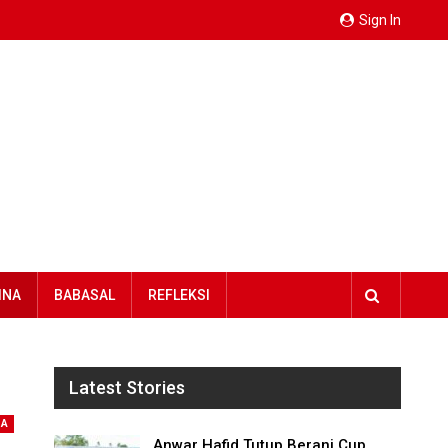
Sign In
INA
BABASAL
REFLEKSI
Latest Stories
NA
Anwar Hafid Tutup Berani Cup,