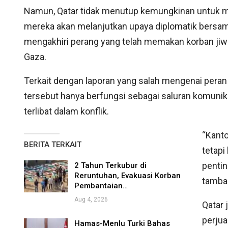
Namun, Qatar tidak menutup kemungkinan untuk m
mereka akan melanjutkan upaya diplomatik bersama
mengakhiri perang yang telah memakan korban jiwa
Gaza.
Terkait dengan laporan yang salah mengenai pera
tersebut hanya berfungsi sebagai saluran komunik
terlibat dalam konflik.
“Kanto
BERITA TERKAIT
tetapi
pentin
2 Tahun Terkubur di
Reruntuhan, Evakuasi Korban
tambah
Pembantaian…
Aug 4, 2026
Qatar
perjua
Hamas-Menlu Turki Bahas