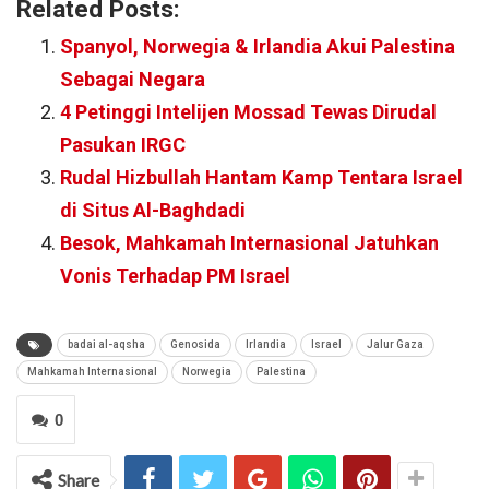
Related Posts:
Spanyol, Norwegia & Irlandia Akui Palestina
Sebagai Negara
4 Petinggi Intelijen Mossad Tewas Dirudal
Pasukan IRGC
Rudal Hizbullah Hantam Kamp Tentara Israel
di Situs Al-Baghdadi
Besok, Mahkamah Internasional Jatuhkan
Vonis Terhadap PM Israel
badai al-aqsha
Genosida
Irlandia
Israel
Jalur Gaza
Mahkamah Internasional
Norwegia
Palestina
0
Share