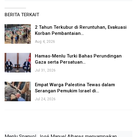
BERITA TERKAIT
2 Tahun Terkubur di Reruntuhan, Evakuasi
Korban Pembantaian…
Aug 4, 2026
Hamas-Menlu Turki Bahas Perundingan
Gaza serta Persatuan…
Jul 31, 2026
Empat Warga Palestina Tewas dalam
Serangan Pemukim Israel di…
Jul 24, 2026
Menlu Spanyol,
José Manuel Albares
menyampaikan