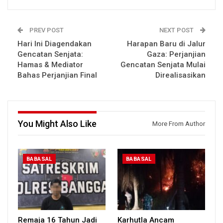
PREV POST
NEXT POST
Hari Ini Diagendakan
Harapan Baru di Jalur
Gencatan Senjata:
Gaza: Perjanjian
Hamas & Mediator
Gencatan Senjata Mulai
Bahas Perjanjian Final
Direalisasikan
You Might Also Like
More From Author
BABASAL
BABASAL
Remaja 16 Tahun Jadi
Karhutla Ancam