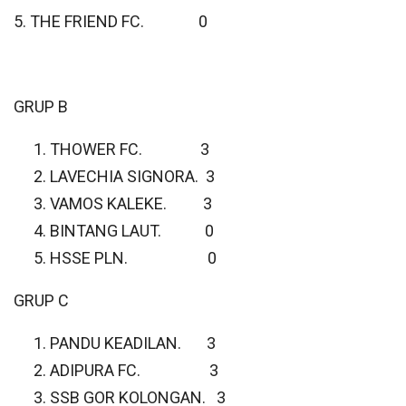
5. THE FRIEND FC. 0
GRUP B
THOWER FC. 3
LAVECHIA SIGNORA. 3
VAMOS KALEKE. 3
BINTANG LAUT. 0
HSSE PLN. 0
GRUP C
PANDU KEADILAN. 3
ADIPURA FC. 3
SSB GOR KOLONGAN. 3