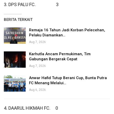
3. DPS PALU FC. 3
BERITA TERKAIT
Remaja 16 Tahun Jadi Korban Pelecehan,
Pelaku Diamankan…
Aug 7, 2026
Karhutla Ancam Permukiman, Tim
Gabungan Bergerak Cepat
Aug 7, 2026
Anwar Hafid Tutup Berani Cup, Bunta Putra
FC Menang Melalui…
Aug 6, 2026
4. DAARUL HIKMAH FC. 0