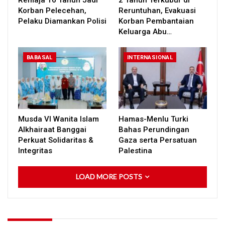
Remaja 16 Tahun Jadi
2 Tahun Terkubur di
Korban Pelecehan,
Reruntuhan, Evakuasi
Pelaku Diamankan Polisi
Korban Pembantaian
Keluarga Abu…
BABASAL
INTERNASIONAL
Musda VI Wanita Islam
Hamas-Menlu Turki
Alkhairaat Banggai
Bahas Perundingan
Perkuat Solidaritas &
Gaza serta Persatuan
Integritas
Palestina
LOAD MORE POSTS