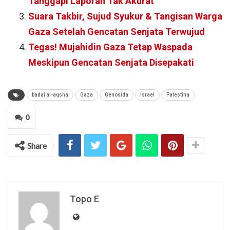
Tanggapi Laporan Tak Akurat
Suara Takbir, Sujud Syukur & Tangisan Warga
Gaza Setelah Gencatan Senjata Terwujud
Tegas! Mujahidin Gaza Tetap Waspada
Meskipun Gencatan Senjata Disepakati
badai al-aqsha
Gaza
Genosida
Israel
Palestina
0
Share
Topo E