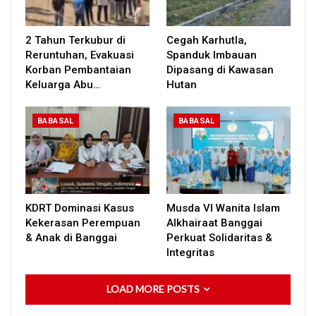
2 Tahun Terkubur di
Cegah Karhutla,
Reruntuhan, Evakuasi
Spanduk Imbauan
Korban Pembantaian
Dipasang di Kawasan
Keluarga Abu…
Hutan
BABASAL
BABASAL
KDRT Dominasi Kasus
Musda VI Wanita Islam
Kekerasan Perempuan
Alkhairaat Banggai
& Anak di Banggai
Perkuat Solidaritas &
Integritas
LOAD MORE POSTS