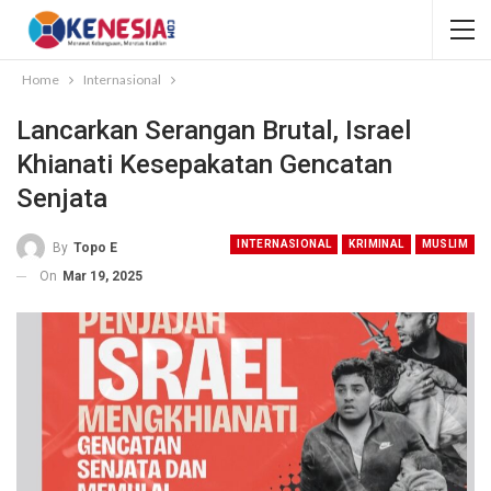
Home
Internasional
Lancarkan Serangan Brutal, Israel
Khianati Kesepakatan Gencatan
Senjata
INTERNASIONAL
KRIMINAL
MUSLIM
By
Topo E
On
Mar 19, 2025