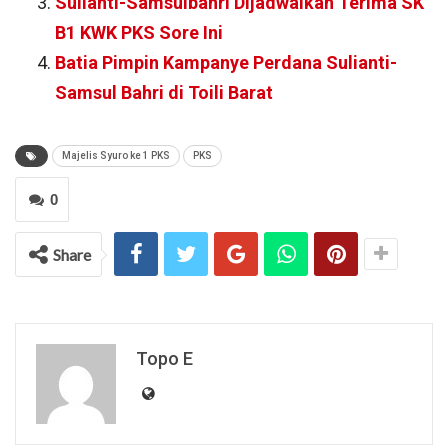
Sulianti-Samsulbahri Dijadwalkan Terima SK
B1 KWK PKS Sore Ini
Batia Pimpin Kampanye Perdana Sulianti-
Samsul Bahri di Toili Barat
Majelis Syuro ke 1 PKS
PKS
0
Share
Topo E