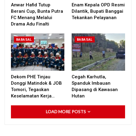
Anwar Hafid Tutup
Enam Kepala OPD Resmi
Berani Cup, Bunta Putra
Dilantik, Bupati Banggai
FC Menang Melalui
Tekankan Pelayanan
Drama Adu Finalti
BABASAL
BABASAL
Dekom PHE Tinjau
Cegah Karhutla,
Donggi Matindok & JOB
Spanduk Imbauan
Tomori, Tegaskan
Dipasang di Kawasan
Keselamatan Kerja…
Hutan
LOAD MORE POSTS