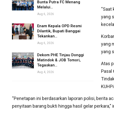
Bunta Putra FC Menang
Melalui…
“Saat 
Aug 6, 2026
yang s
kecela
Enam Kepala OPD Resmi
Dilantik, Bupati Banggai
Korba
Tekankan…
Aug 6, 2026
yang 
yang s
Dekom PHE Tinjau Donggi
Matindok & JOB Tomori,
Atas p
Tegaskan…
Pasal 
Aug 4, 2026
Tindak
KUHPi
“Penetapan ini berdasarkan laporan polisi, berita 
penyitaan barang bukti hingga hasil gelar perkara,”