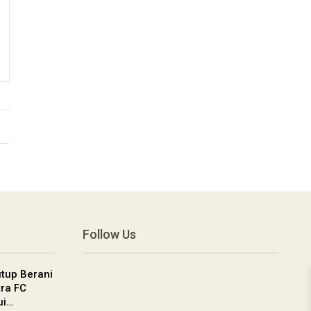
Follow Us
utup Berani
tra FC
ui…