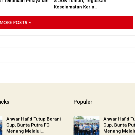
ai Tekankan Pelayanan
& JOB Tomori, Tegaskan
Keselamatan Kerja…
 MORE POSTS
icks
Populer
Anwar Hafid Tutup Berani
Anwar Hafid T
Cup, Bunta Putra FC
Cup, Bunta Pu
Menang Melalui…
Menang Melal