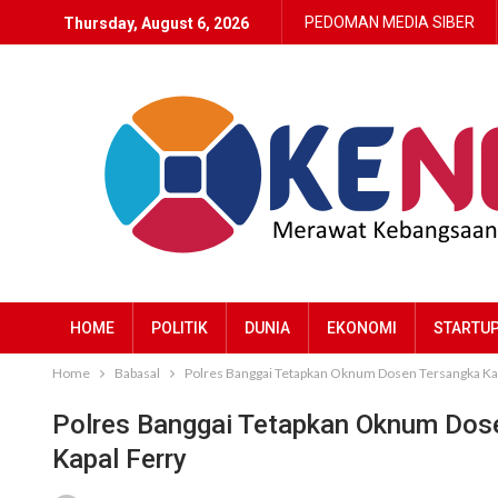
PEDOMAN MEDIA SIBER
Thursday, August 6, 2026
HOME
POLITIK
DUNIA
EKONOMI
STARTU
Home
Babasal
Polres Banggai Tetapkan Oknum Dosen Tersangka Kas
Polres Banggai Tetapkan Oknum Dos
Kapal Ferry