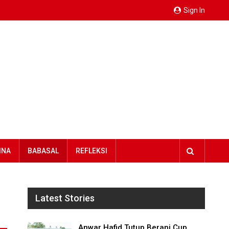
Sign In
INA
BABASAL
REFLEKSI
i
Latest Stories
Anwar Hafid Tutup Berani Cup,