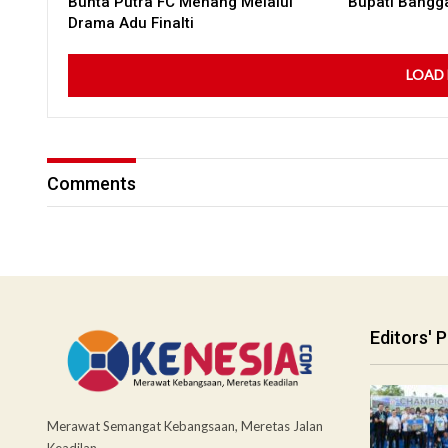
Bunta Putra FC Menang Melalui
Bupati Bangg
Drama Adu Finalti
LOAD
Comments
Editors' P
Merawat Semangat Kebangsaan, Meretas Jalan
Keadilan