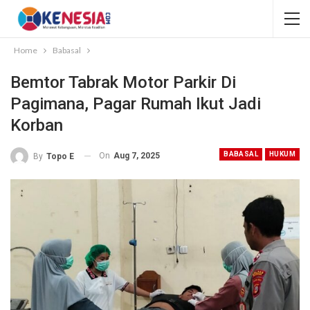
Home
Babasal
Bemtor Tabrak Motor Parkir Di
Pagimana, Pagar Rumah Ikut Jadi
Korban
BABASAL
HUKUM
On
Aug 7, 2025
By
Topo E