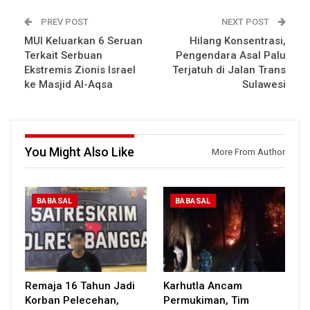
PREV POST
NEXT POST
MUI Keluarkan 6 Seruan
Hilang Konsentrasi,
Terkait Serbuan
Pengendara Asal Palu
Ekstremis Zionis Israel
Terjatuh di Jalan Trans
ke Masjid Al-Aqsa
Sulawesi
You Might Also Like
More From Author
BABASAL
BABASAL
Remaja 16 Tahun Jadi
Karhutla Ancam
Korban Pelecehan,
Permukiman, Tim