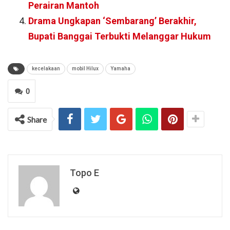
Perairan Mantoh
Drama Ungkapan ‘Sembarang’ Berakhir,
Bupati Banggai Terbukti Melanggar Hukum
kecelakaan
mobil Hilux
Yamaha
0
Share
Topo E