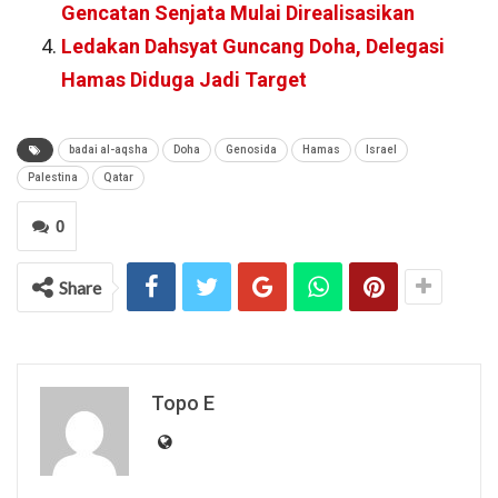
Gencatan Senjata Mulai Direalisasikan
Ledakan Dahsyat Guncang Doha, Delegasi
Hamas Diduga Jadi Target
badai al-aqsha
Doha
Genosida
Hamas
Israel
Palestina
Qatar
0
Share
Topo E