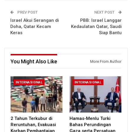
PREV POST
NEXT POST
Israel Akui Serangan di
PBB: Israel Langgar
Doha, Qatar Kecam
Kedaulatan Qatar, Saudi
Keras
Siap Bantu
You Might Also Like
More From Author
INTERNASIONAL
INTERNASIONAL
2 Tahun Terkubur di
Hamas-Menlu Turki
Reruntuhan, Evakuasi
Bahas Perundingan
Korban Pembantaian
Gaza serta Persatuan