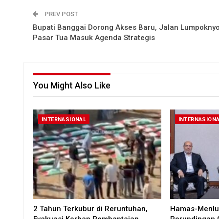
PREV POST
Bupati Banggai Dorong Akses Baru, Jalan Lumpokny
Pasar Tua Masuk Agenda Strategis
You Might Also Like
INTERNASIONAL
INTERNASION
2 Tahun Terkubur di Reruntuhan,
Hamas-Menlu 