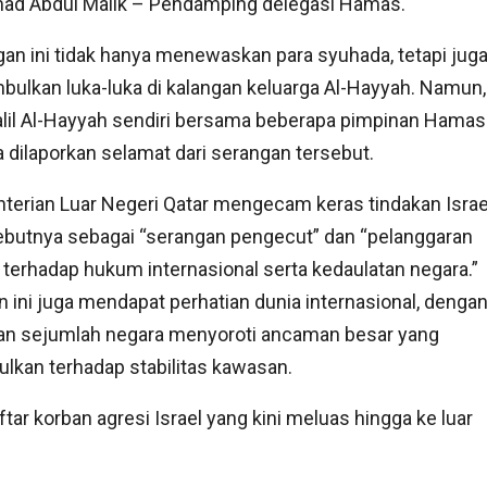
mad Abdul Malik – Pendamping delegasi Hamas.
an ini tidak hanya menewaskan para syuhada, tetapi jug
ulkan luka-luka di kalangan keluarga Al-Hayyah. Namun,
alil Al-Hayyah sendiri bersama beberapa pimpinan Hamas
a dilaporkan selamat dari serangan tersebut.
erian Luar Negeri Qatar mengecam keras tindakan Israe
butnya sebagai “serangan pengecut” dan “pelanggaran
 terhadap hukum internasional serta kedaulatan negara.”
n ini juga mendapat perhatian dunia internasional, denga
an sejumlah negara menyoroti ancaman besar yang
ulkan terhadap stabilitas kawasan.
r korban agresi Israel yang kini meluas hingga ke luar