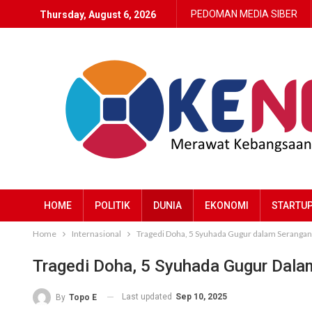
PEDOMAN MEDIA SIBER
Thursday, August 6, 2026
HOME
POLITIK
DUNIA
EKONOMI
STARTU
Home
Internasional
Tragedi Doha, 5 Syuhada Gugur dalam Serangan 
Tragedi Doha, 5 Syuhada Gugur Dalam
Last updated
Sep 10, 2025
By
Topo E