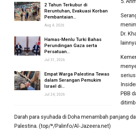
5. Ah
2 Tahun Terkubur di
Reruntuhan, Evakuasi Korban
Serang
Pembantaian…
menimb
Aug 4, 2026
Dr. Kh
Hamas-Menlu Turki Bahas
lainny
Perundingan Gaza serta
Persatuan…
Kement
Jul 31, 2026
menye
Empat Warga Palestina Tewas
serius
dalam Serangan Pemukim
Inside
Israel di…
PBB d
Jul 24, 2026
ditimb
Darah para syuhada di Doha menambah panjang dafta
Palestina. (top/*/Palinfo/Al-Jazeera.net)