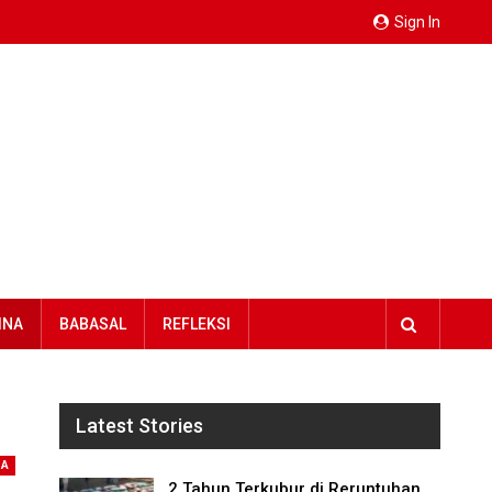
Sign In
INA
BABASAL
REFLEKSI
Latest Stories
NA
2 Tahun Terkubur di Reruntuhan,