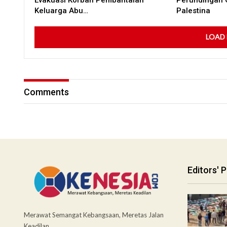
Evakuasi Korban Pembantaian
Perundingan 
Keluarga Abu…
Palestina
LOAD
Comments
Editors' P
Merawat Semangat Kebangsaan, Meretas Jalan
Keadilan