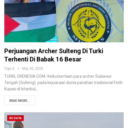
Perjuangan Archer Sulteng Di Turki
Terhenti Di Babak 16 Besar
Topo E
May 30, 2025
TURKI, OKENESIA.COM- Keikutsertaan para archer Sulawesi
Tengah (Sulteng) pada kejuaraan dunia panahan tradisional Fetih
Kupasi di Istanbul,…
READ MORE...
BUDAYA