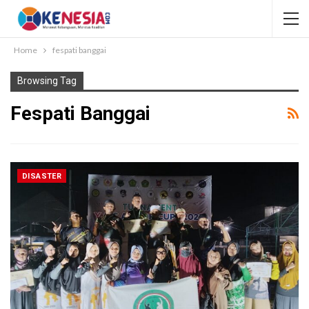
Home
fespati banggai
Browsing Tag
Fespati Banggai
DISASTER