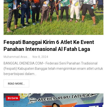
Fespati Banggai Kirim 6 Atlet Ke Event
Panahan Internasional Al Fatah Laga
Muhammad Anas
Nov 8, 2024
BANGGAI, OKENESIA.COM– Federasi Seni Panahan Tradisional
(Fespati) Kabupaten Banggai telah mengirimkan enam atlet untuk
berpartisipasi dalam…
READ MORE...
BUDAYA