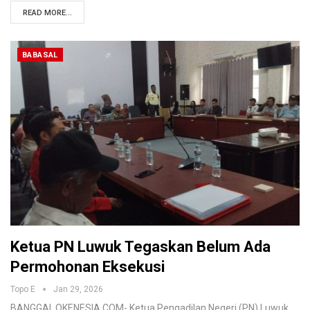
READ MORE...
BABASAL
Ketua PN Luwuk Tegaskan Belum Ada
Permohonan Eksekusi
Topo E
Jan 29, 2026
BANGGAI, OKENESIA.COM- Ketua Pengadilan Negeri (PN) Luwuk,