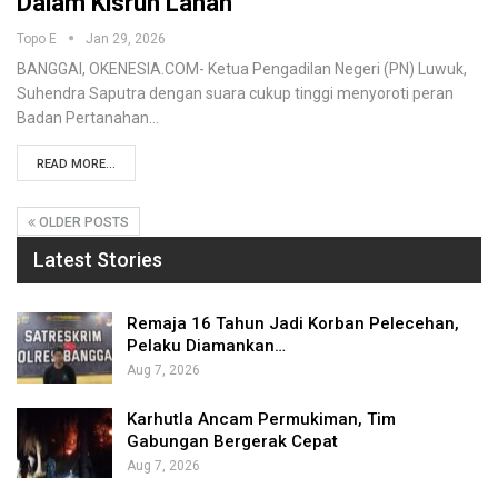
Dalam Kisruh Lahan
Topo E
Jan 29, 2026
BANGGAI, OKENESIA.COM- Ketua Pengadilan Negeri (PN) Luwuk,
Suhendra Saputra dengan suara cukup tinggi menyoroti peran
Badan Pertanahan…
READ MORE...
OLDER POSTS
Latest Stories
Remaja 16 Tahun Jadi Korban Pelecehan,
Pelaku Diamankan…
Aug 7, 2026
Karhutla Ancam Permukiman, Tim
Gabungan Bergerak Cepat
Aug 7, 2026