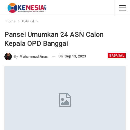
Home
Babasal
Pansel Umumkan 24 ASN Calon
Kepala OPD Banggai
BABASAL
On
Sep 13, 2023
By
Muhammad Anas