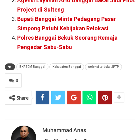
Agensi Layanan AHU Banggai Bakal Jadi Pilot
Project di Sulteng
Bupati Banggai Minta Pedagang Pasar
Simpong Patuhi Kebijakan Relokasi
Polres Banggai Bekuk Seorang Remaja
Pengedar Sabu-Sabu
BKPSDM Banggai
Kabupaten Banggai
seleksi terbuka JPTP
0
Share
Muhammad Anas