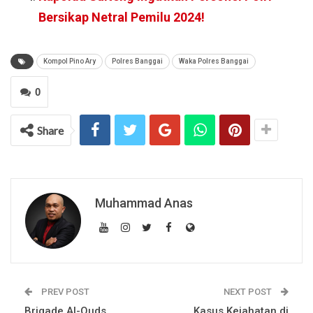
Bersikap Netral Pemilu 2024!
Kompol Pino Ary
Polres Banggai
Waka Polres Banggai
0
Share
Muhammad Anas
PREV POST
NEXT POST
Brigade Al-Quds
Kasus Kejahatan di