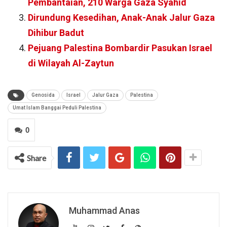
Pembantaian, 210 Warga Gaza Syahid
Dirundung Kesedihan, Anak-Anak Jalur Gaza
Dihibur Badut
Pejuang Palestina Bombardir Pasukan Israel
di Wilayah Al-Zaytun
Genosida
Israel
Jalur Gaza
Palestina
Umat Islam Banggai Peduli Palestina
0
Share
Muhammad Anas