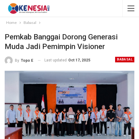
Home
Babasal
Pemkab Banggai Dorong Generasi
Muda Jadi Pemimpin Visioner
BABASAL
Last updated
Oct 17, 2025
By
Topo E