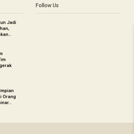
Follow Us
un Jadi
han,
nkan…
am
Tim
gerak
 Impian
gi Orang
inar…