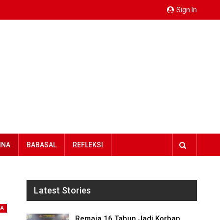
Sign In
INA
BABASAL
REFLEKSI
Latest Stories
NA
Remaja 16 Tahun Jadi Korban