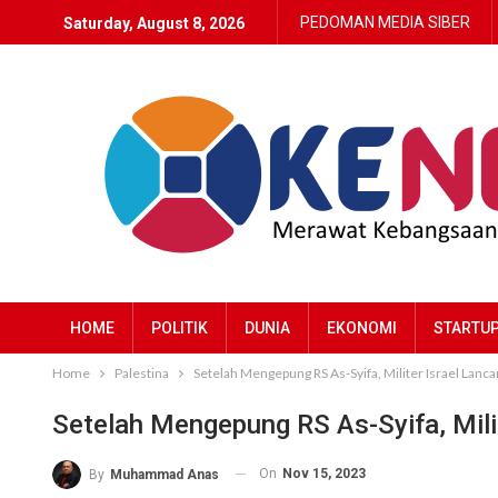
PEDOMAN MEDIA SIBER
Saturday, August 8, 2026
HOME
POLITIK
DUNIA
EKONOMI
STARTU
Home
Palestina
Setelah Mengepung RS As-Syifa, Militer Israel Lanc
Setelah Mengepung RS As-Syifa, Mili
On
Nov 15, 2023
By
Muhammad Anas