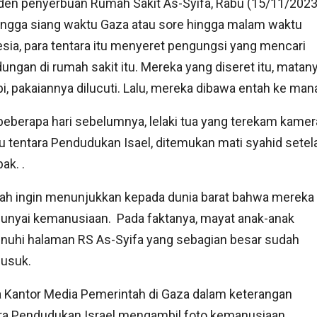
iden penyerbuan Rumah Sakit As-Syifa, Rabu (15/11/2023
ingga siang waktu Gaza atau sore hingga malam waktu
sia, para tentara itu menyeret pengungsi yang mencari
dungan di rumah sakit itu. Mereka yang diseret itu, matan
pi, pakaiannya dilucuti. Lalu, mereka dibawa entah ke man
beberapa hari sebelumnya, lelaki tua yang terekam kamer
u tentara Pendudukan Isael, ditemukan mati syahid setel
ak. .
jah ingin menunjukkan kepada dunia barat bahwa mereka
nyai kemanusiaan. Pada faktanya, mayat anak-anak
uhi halaman RS As-Syifa yang sebagian besar sudah
usuk.
 Kantor Media Pemerintah di Gaza dalam keterangan
ara Pendudukan Israel mengambil foto kemanusiaan