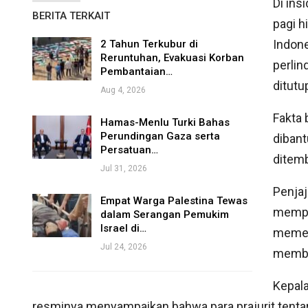
Di ins
BERITA TERKAIT
pagi h
Indone
2 Tahun Terkubur di
Reruntuhan, Evakuasi Korban
perlin
Pembantaian…
ditutu
Aug 4, 2026
Fakta 
Hamas-Menlu Turki Bahas
Perundingan Gaza serta
dibant
Persatuan…
ditemb
Jul 31, 2026
Penja
Empat Warga Palestina Tewas
mempu
dalam Serangan Pemukim
Israel di…
memen
Jul 24, 2026
memb
Kepala
resminya menyampaikan bahwa para prajurit tent