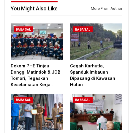
You Might Also Like
More From Author
BABASAL
BABASAL
Dekom PHE Tinjau
Cegah Karhutla,
Donggi Matindok & JOB
Spanduk Imbauan
Tomori, Tegaskan
Dipasang di Kawasan
Keselamatan Kerja…
Hutan
BABASAL
BABASAL