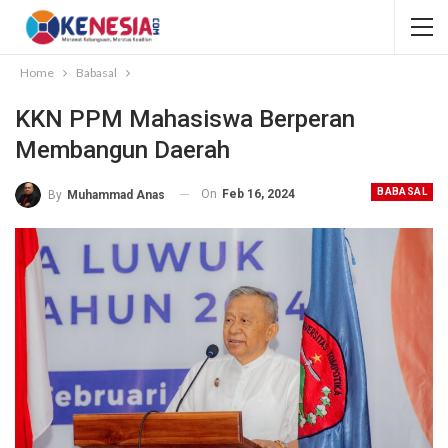
Home
Babasal
KKN PPM Mahasiswa Berperan
Membangun Daerah
BABASAL
On
Feb 16, 2024
By
Muhammad Anas