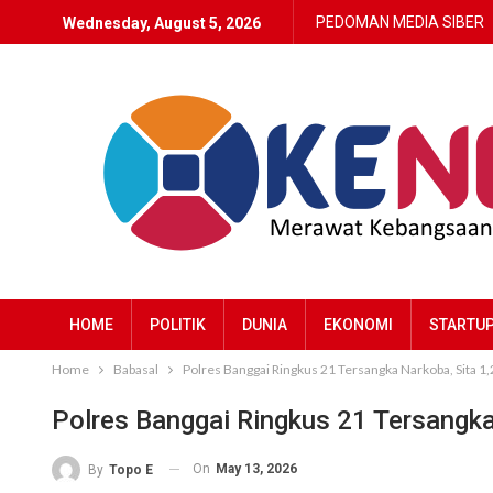
PEDOMAN MEDIA SIBER
Wednesday, August 5, 2026
HOME
POLITIK
DUNIA
EKONOMI
STARTU
Home
Babasal
Polres Banggai Ringkus 21 Tersangka Narkoba, Sita 1,
Polres Banggai Ringkus 21 Tersangka
On
May 13, 2026
By
Topo E