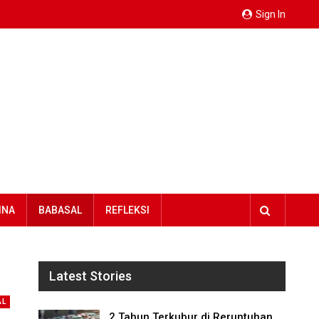
Sign In
INA
BABASAL
REFLEKSI
Latest Stories
AL
2 Tahun Terkubur di Reruntuhan,