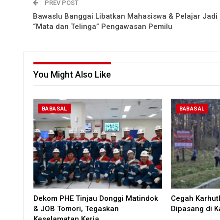
PREV POST
Bawaslu Banggai Libatkan Mahasiswa & Pelajar Jadi
“Mata dan Telinga” Pengawasan Pemilu
You Might Also Like
BABASAL
BABASAL
Dekom PHE Tinjau Donggi Matindok
Cegah Karhut
& JOB Tomori, Tegaskan
Dipasang di 
Keselamatan Kerja…