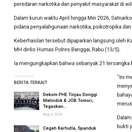
peredaran narkotika dan penyakit masyarakat di wi
Dalam kurun waktu April hingga Mei 2026, Satnark
pidana penyalahgunaan narkotika, psikotropika dan 
Keberhasilan tersebut dipaparkan langsung oleh 
MH dirilis Humas Polres Banggai, Rabu (13/5).
Ia mengungkapkan bahwa sebanyak 21 tersangka b
“Ini m
BERITA TERKAIT
menye
bahaya
Dekom PHE Tinjau Donggi
Matindok & JOB Tomori,
merus
Tegaskan…
Aug 4, 2026
Dalam 
bukti 
Cegah Karhutla, Spanduk