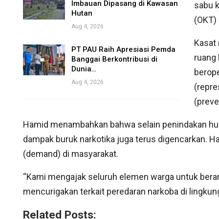
Imbauan Dipasang di Kawasan
sabu k
Hutan
(OKT) 
Aug 4, 2026
Kasat
PT PAU Raih Apresiasi Pemda
ruang 
Banggai Berkontribusi di
Dunia…
berope
Aug 4, 2026
(repre
(preve
Hamid menambahkan bahwa selain penindakan hukum
dampak buruk narkotika juga terus digencarkan. Ha
(demand) di masyarakat.
“Kami mengajak seluruh elemen warga untuk beran
mencurigakan terkait peredaran narkoba di lingku
Related Posts: