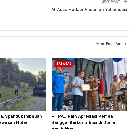
NEXT POST
Al-Aqsa Hadapi Ancaman Yahudisasi
More From Author
BABASAL
la, Spanduk Imbauan
PT PAU Raih Apresiasi Pemda
Kawasan Hutan
Banggai Berkontribusi di Dunia
Pendidikan