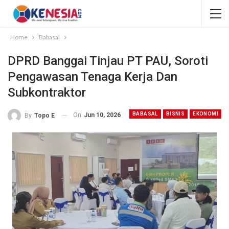
Home
Babasal
DPRD Banggai Tinjau PT PAU, Soroti
Pengawasan Tenaga Kerja Dan
Subkontraktor
BABASAL
BISNIS
EKONOMI
On
Jun 10, 2026
By
Topo E