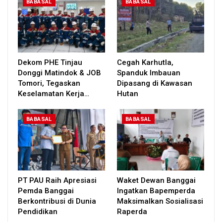
BABASAL
BABASAL
Dekom PHE Tinjau
Cegah Karhutla,
Donggi Matindok & JOB
Spanduk Imbauan
Tomori, Tegaskan
Dipasang di Kawasan
Keselamatan Kerja…
Hutan
BABASAL
BABASAL
PT PAU Raih Apresiasi
Waket Dewan Banggai
Pemda Banggai
Ingatkan Bapemperda
Berkontribusi di Dunia
Maksimalkan Sosialisasi
Pendidikan
Raperda