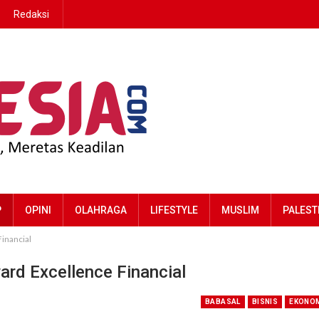
Redaksi
P
OPINI
OLAHRAGA
LIFESTYLE
MUSLIM
PALEST
inancial
rd Excellence Financial
BABASAL
BISNIS
EKONO