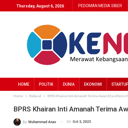
PEDOMAN MEDIA SIBER
Thursday, August 6, 2026
HOME
POLITIK
DUNIA
EKONOMI
STARTU
Home
Babasal
BPRS Khairan Inti Amanah Terima Award Excellence F
BPRS Khairan Inti Amanah Terima Awa
On
Oct 3, 2023
By
Muhammad Anas