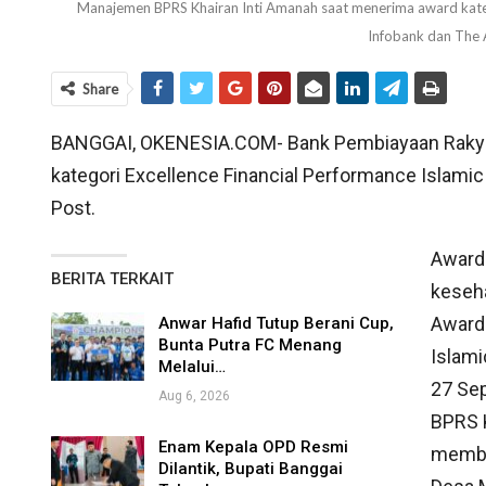
Manajemen BPRS Khairan Inti Amanah saat menerima award katego
Infobank dan The
Share
BANGGAI, OKENESIA.COM- Bank Pembiayaan Rakyat
kategori Excellence Financial Performance Islamic
Post.
Award 
BERITA TERKAIT
keseh
Award 
Anwar Hafid Tutup Berani Cup,
Bunta Putra FC Menang
Islami
Melalui…
27 Se
Aug 6, 2026
BPRS 
Enam Kepala OPD Resmi
membuk
Dilantik, Bupati Banggai