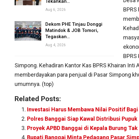
Desa M
Tekankan…
BPRS h
Aug 6, 2026
membe
Dekom PHE Tinjau Donggi
Kehad
Matindok & JOB Tomori,
Tegaskan…
masya
Aug 4, 2026
ekonom
BPRS 
Simpong. Kehadiran Kantor Kas BPRS Khairan Inti
memberdayakan para penjual di Pasar Simpong k
umumnya. (top)
Related Posts:
Investasi Harus Membawa Nilai Positif Bag
Polres Banggai Siap Kawal Distribusi Pupuk
Proyek APBD Banggai di Kepala Burung Tak
Bupati Banggai Minta Pedagang Pasar Simp