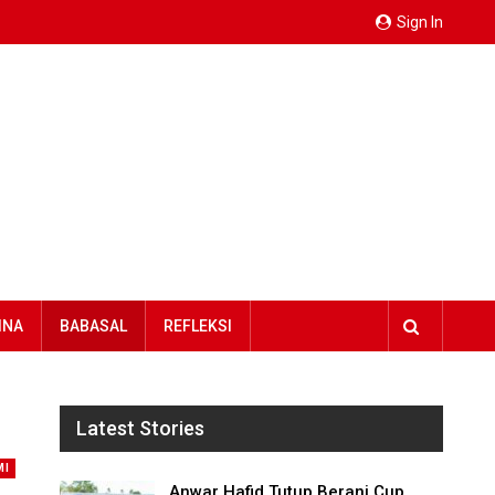
Sign In
INA
BABASAL
REFLEKSI
Latest Stories
MI
Anwar Hafid Tutup Berani Cup,