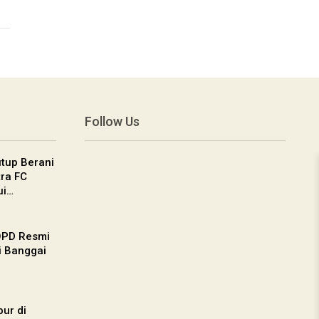
Follow Us
utup Berani
tra FC
ui…
OPD Resmi
ti Banggai
ur di