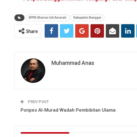
BPRS Khairan Inti Amanah
Kabupaten Banggai
Share
Muhammad Anas
PREV POST
Ponpes Al-Murad Wadah Pembibitan Ulama