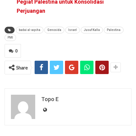
Pegiat Palestina untuk Konsolidasi
Perjuangan
badai al-aqsha
Genosida
Israel
Jusuf Kalla
Palestina
PMI
0
Share
Topo E