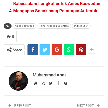
Babussalam Langkat untuk Anies Baswedan
Mengupas Sosok sang Pemimpin Autentik
Anies Baswedan
Partai Keadilan Sejahtera
Pilpres 2024
0
Share
Muhammad Anas
PREV POST
NEXT POST