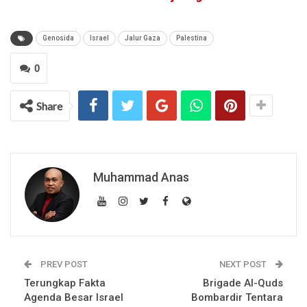
Genosida
Israel
Jalur Gaza
Palestina
0
Share
Muhammad Anas
PREV POST
NEXT POST
Terungkap Fakta
Brigade Al-Quds
Agenda Besar Israel
Bombardir Tentara