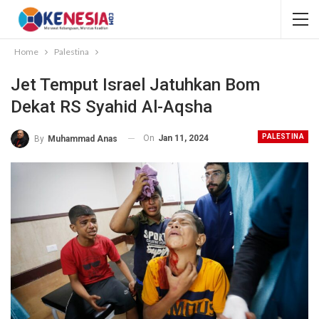
Home
Palestina
Jet Temput Israel Jatuhkan Bom
Dekat RS Syahid Al-Aqsha
PALESTINA
On
Jan 11, 2024
By
Muhammad Anas