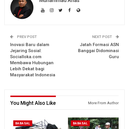
Muhammad Anas
PREV POST
NEXT POST
Inovasi Baru dalam
Jatah Formasi ASN
Jejaring Sosial:
Banggai Didominasi
Socialloka.com
Guru
Membawa Hubungan
Lebih Dekat bagi
Masyarakat Indonesia
You Might Also Like
More From Author
BABASAL
BABASAL