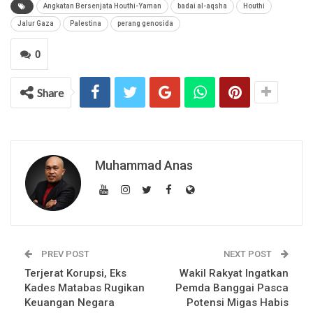
Angkatan Bersenjata Houthi-Yaman
badai al-aqsha
Houthi
Jalur Gaza
Palestina
perang genosida
0
Share
Muhammad Anas
PREV POST
NEXT POST
Terjerat Korupsi, Eks
Wakil Rakyat Ingatkan
Kades Matabas Rugikan
Pemda Banggai Pasca
Keuangan Negara
Potensi Migas Habis