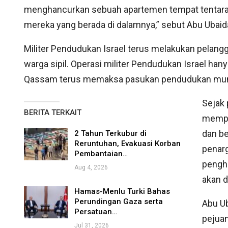
menghancurkan sebuah apartemen tempat tentara 
mereka yang berada di dalamnya,” sebut Abu Ubaid
Militer Pendudukan Israel terus melakukan pelang
warga sipil. Operasi militer Pendudukan Israel ha
Qassam terus memaksa pasukan pendudukan mundur 
Sejak 
BERITA TERKAIT
memper
dan b
2 Tahun Terkubur di
Reruntuhan, Evakuasi Korban
penar
Pembantaian…
pengha
Aug 4, 2026
akan d
Hamas-Menlu Turki Bahas
Perundingan Gaza serta
Abu Ub
Persatuan…
pejuan
Jul 31, 2026