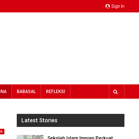
Sign In
INA
BABASAL
REFLEKSI
Latest Stories
NA
Sekolah Islam Impian Perkuat