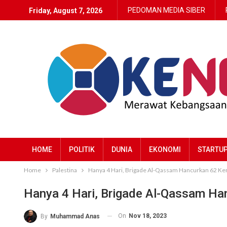
PEDOMAN MEDIA SIBER
Friday, August 7, 2026
HOME
POLITIK
DUNIA
EKONOMI
STARTU
Home
Palestina
Hanya 4 Hari, Brigade Al-Qassam Hancurkan 62 Kend
Hanya 4 Hari, Brigade Al-Qassam Han
On
Nov 18, 2023
By
Muhammad Anas