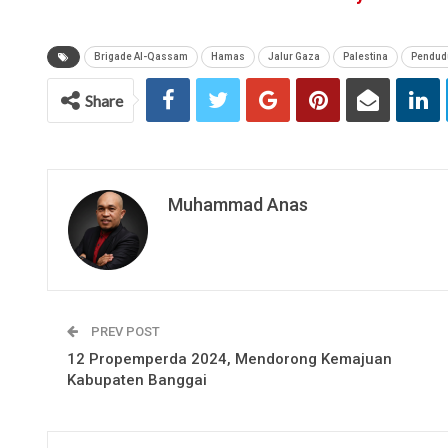
Brigade Al-Qassam
Hamas
Jalur Gaza
Palestina
Pendudu
Share
Muhammad Anas
PREV POST
12 Propemperda 2024, Mendorong Kemajuan
Kabupaten Banggai