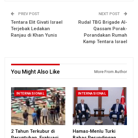
PREV POST
NEXT POST
Tentara Elit Givati Israel
Rudal TBG Brigade Al-
Terjebak Ledakan
Qassam Porak-
Ranjau di Khan Yunis
Porandakan Rumah
Kamp Tentara Israel
You Might Also Like
More From Author
INTERNASIONAL
INTERNASIONAL
2 Tahun Terkubur di
Hamas-Menlu Turki
Reruntuhan, Evakuasi
Bahas Perundingan