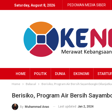
PEDOMAN MEDIA SIBER
Saturday, August 8, 2026
HOME
POLITIK
DUNIA
EKONOMI
STARTU
Home
Babasal
Berisiko, Program Air Bersih Sayambongin Dilanjutk
Berisiko, Program Air Bersih Sayamb
Last updated
Jan 2, 2024
By
Muhammad Anas