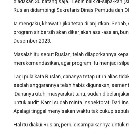
diadakan 30 batang saja. “Lebih baik di-silpa-kan (s
Ruslan didampingi Sekretaris Dinas Pemuda dan Ol
Ia mengaku, khawatir jika tetap dilanjutkan. Sebab
program air bersih akan dikerjakan asal-asalan, b
Desember 2023.
Masalah itu sebut Ruslan, telah dilaporkannya kepa
merekomendasikan, agar program itu menjadi silpa
Lagi pula kata Ruslan, dananya tetap utuh alias tida
seolah anggarannya telah habis digunakan, sementar
Dananya utuh, masyarakat tahu, sudah dibelanjakan
untuk audit. Kami sudah minta Inspektorat. Dari In
Apalagi tinggal menyisakan waktu tak cukup sebul
Hal itu diakui Ruslan, perlu disampaikannya untuk