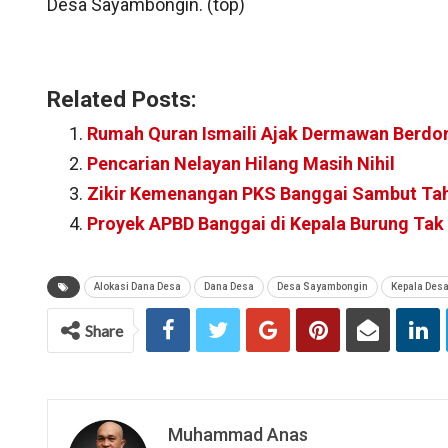
Desa Sayambongin. (top)
Related Posts:
Rumah Quran Ismaili Ajak Dermawan Berdo
Pencarian Nelayan Hilang Masih Nihil
Zikir Kemenangan PKS Banggai Sambut Tahu
Proyek APBD Banggai di Kepala Burung Tak
Alokasi Dana Desa
Dana Desa
Desa Sayambongin
Kepala Des
Share
Muhammad Anas