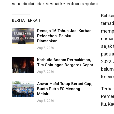
yang dinilai tidak sesuai ketentuan regulasi.
Bahka
BERITA TERKAIT
terhad
memper
Remaja 16 Tahun Jadi Korban
Pelecehan, Pelaku
naman
Diamankan…
sejak 
Aug 7, 2026
pada a
Karhutla Ancam Permukiman,
2022. 
Tim Gabungan Bergerak Cepat
belum
Aug 7, 2026
Kecam
Anwar Hafid Tutup Berani Cup,
Terhad
Bunta Putra FC Menang
Melalui…
Pemer
Aug 6, 2026
itu, K