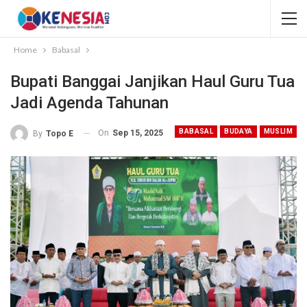
Home
Babasal
Bupati Banggai Janjikan Haul Guru Tua
Jadi Agenda Tahunan
BABASAL
BUDAYA
MUSLIM
On
Sep 15, 2025
By
Topo E