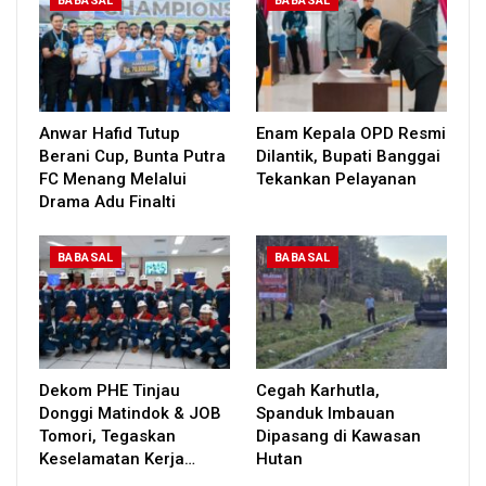
BABASAL
BABASAL
Anwar Hafid Tutup
Enam Kepala OPD Resmi
Berani Cup, Bunta Putra
Dilantik, Bupati Banggai
FC Menang Melalui
Tekankan Pelayanan
Drama Adu Finalti
BABASAL
BABASAL
Dekom PHE Tinjau
Cegah Karhutla,
Donggi Matindok & JOB
Spanduk Imbauan
Tomori, Tegaskan
Dipasang di Kawasan
Keselamatan Kerja…
Hutan